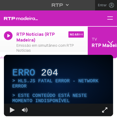
Entrar
RTP Notícias (RTP
NO AR
TV
Madeira)
RTP Madei
Emissão em simultâneo com RTP
Notícias
ERRO
204
HLS.JS FATAL ERROR - NETWORK
ERROR
ESTE CONTEÚDO ESTÁ NESTE
MOMENTO INDISPONÍVEL