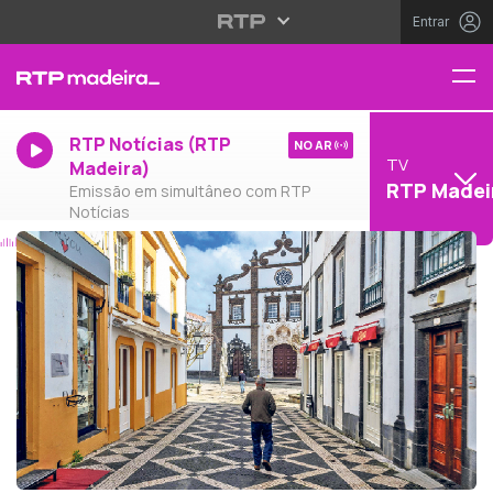
Entrar
RTP Notícias (RTP
NO AR
TV
Madeira)
RTP Madei
Emissão em simultâneo com RTP
Notícias