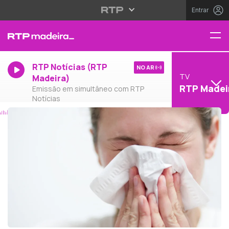
Entrar
RTP Notícias (RTP
NO AR
TV
Madeira)
RTP Madei
Emissão em simultâneo com RTP
Notícias