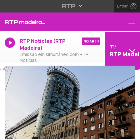
Entrar
RTP Notícias (RTP
NO AR
TV
Madeira)
RTP Madei
Emissão em simultâneo com RTP
Notícias