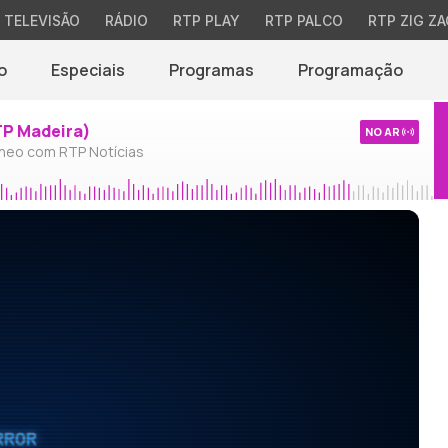
TELEVISÃO
RÁDIO
RTP PLAY
RTP PALCO
RTP ZIG ZA
o
Especiais
Programas
Programação
TP Madeira)
NO AR
neo com RTP Notícias
RROR