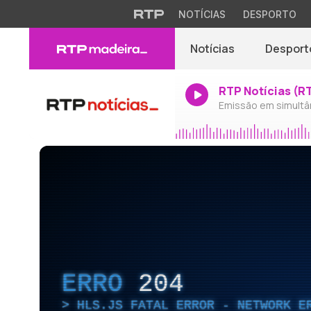
NOTÍCIAS
DESPORTO
Notícias
Desport
RTP Notícias (R
Emissão em simultâ
ERRO
204
HLS.JS FATAL ERROR - NETWORK E