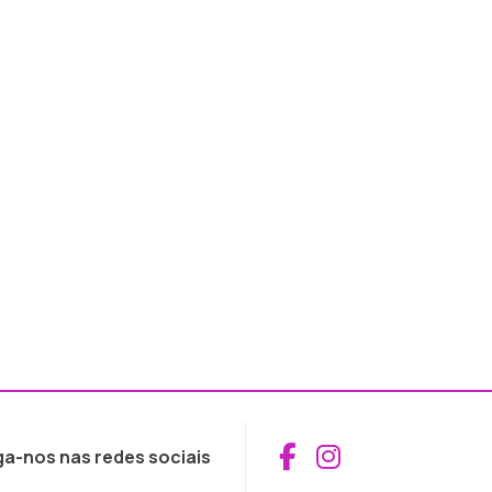
Aceder ao Fac
Aceder ao I
ga-nos nas redes sociais