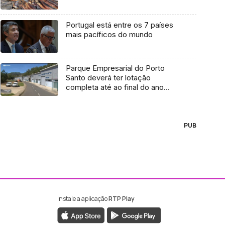
Portugal está entre os 7 países
mais pacíficos do mundo
Parque Empresarial do Porto
Santo deverá ter lotação
completa até ao final do ano
(vídeo)
PUB
Instale a aplicação
RTP Play
ebook da RTP Madeira
nstagram da RTP Madeira