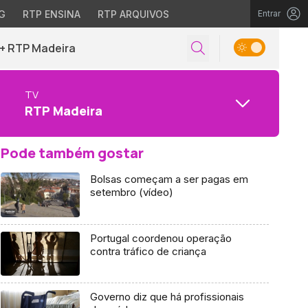
G
RTP ENSINA
RTP ARQUIVOS
Entrar
+ RTP Madeira
TV
RTP Madeira
Pode também gostar
Bolsas começam a ser pagas em
setembro (vídeo)
Portugal coordenou operação
contra tráfico de criança
Governo diz que há profissionais