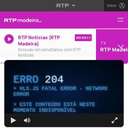
Entrar
RTP Notícias (RTP
NO AR
TV
Madeira)
RTP Madei
Emissão em simultâneo com RTP
Notícias
ERRO
204
HLS.JS FATAL ERROR - NETWORK
ERROR
ESTE CONTEÚDO ESTÁ NESTE
MOMENTO INDISPONÍVEL