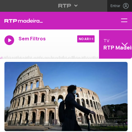
Entrar
Sem Filtros
NO AR
TV
RTP Madei