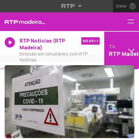
Entrar
RTP Notícias (RTP
NO AR
TV
Madeira)
RTP Madei
Emissão em simultâneo com RTP
Notícias