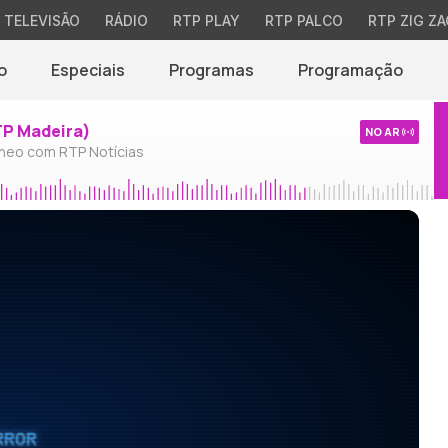
TELEVISÃO
RÁDIO
RTP PLAY
RTP PALCO
RTP ZIG ZA
o
Especiais
Programas
Programação
TP Madeira)
NO AR
neo com RTP Notícias
RROR