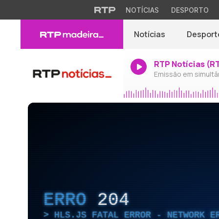
NOTÍCIAS
DESPORTO
Notícias
Desport
RTP Notícias (R
Emissão em simultâ
ERRO
204
HLS.JS FATAL ERROR - NETWORK E