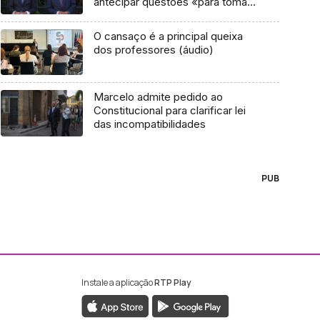
antecipar questões «para tomar
boas decisões»
O cansaço é a principal queixa
dos professores (áudio)
Marcelo admite pedido ao
Constitucional para clarificar lei
das incompatibilidades
PUB
Instale a aplicação
RTP Play
ebook da RTP Madeira
nstagram da RTP Madeira