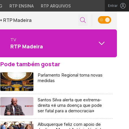
G
RTP ENSINA
RTP ARQUIVOS
Entrar
+ RTP Madeira
TV
RTP Madeira
Pode também gostar
Parlamento Regional toma novas
medidas
Santos Silva alerta que extrema-
direita «é uma doença que pode
ser fatal para a democracia»
Albuquerque feliz com apoio de