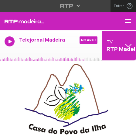
Entrar
Telejornal Madeira
NO AR
TV
RTP Madei