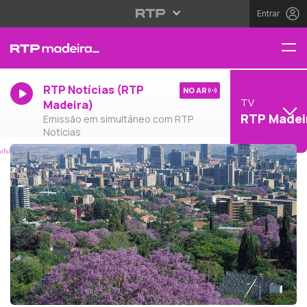
Entrar
RTP Notícias (RTP
NO AR
TV
Madeira)
RTP Madei
Emissão em simultâneo com RTP
Notícias