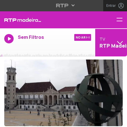
Entrar
Sem Filtros
NO AR
TV
RTP Madei