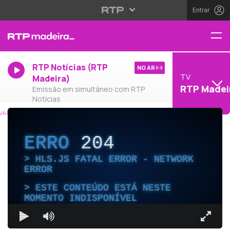
Entrar
RTP Notícias (RTP
NO AR
TV
Madeira)
RTP Madei
Emissão em simultâneo com RTP
Notícias
ERRO
204
HLS.JS FATAL ERROR - NETWORK
ERROR
ESTE CONTEÚDO ESTÁ NESTE
MOMENTO INDISPONÍVEL