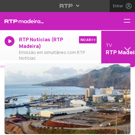
Entrar
RTP Notícias (RTP
NO AR
TV
Madeira)
RTP Madei
Emissão em simultâneo com RTP
Notícias