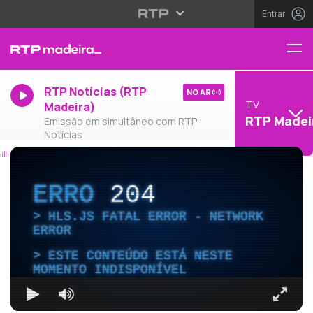
Entrar
RTP Notícias (RTP
NO AR
TV
Madeira)
RTP Madei
Emissão em simultâneo com RTP
Notícias
ERRO
204
HLS.JS FATAL ERROR - NETWORK
ERROR
ESTE CONTEÚDO ESTÁ NESTE
MOMENTO INDISPONÍVEL