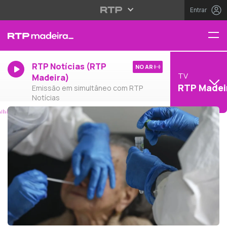
Entrar
RTP Notícias (RTP
NO AR
TV
Madeira)
RTP Madei
Emissão em simultâneo com RTP
Notícias