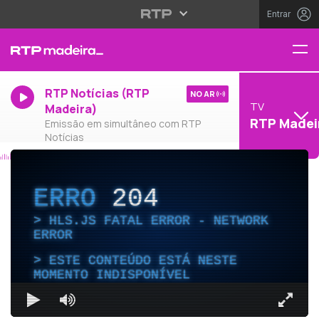
Entrar
RTP Notícias (RTP
NO AR
TV
Madeira)
RTP Madei
Emissão em simultâneo com RTP
Notícias
ERRO
204
HLS.JS FATAL ERROR - NETWORK
ERROR
ESTE CONTEÚDO ESTÁ NESTE
MOMENTO INDISPONÍVEL