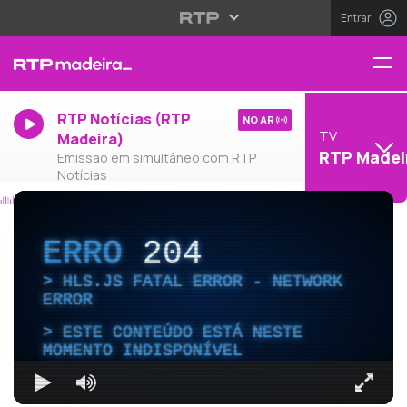
Entrar
RTP Notícias (RTP
NO AR
TV
Madeira)
RTP Madei
Emissão em simultâneo com RTP
Notícias
ERRO
204
HLS.JS FATAL ERROR - NETWORK
ERROR
ESTE CONTEÚDO ESTÁ NESTE
MOMENTO INDISPONÍVEL