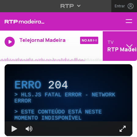
Entrar
Telejornal Madeira
NO AR
TV
RTP Madei
ERRO
204
HLS.JS FATAL ERROR - NETWORK
ERROR
ESTE CONTEÚDO ESTÁ NESTE
MOMENTO INDISPONÍVEL