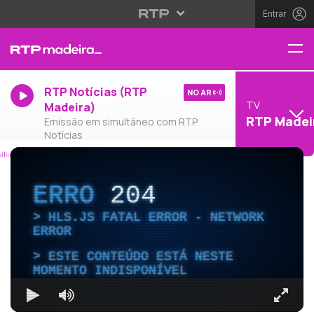
Entrar
RTP Notícias (RTP
NO AR
TV
Madeira)
RTP Madei
Emissão em simultâneo com RTP
Notícias
ERRO
204
HLS.JS FATAL ERROR - NETWORK
ERROR
ESTE CONTEÚDO ESTÁ NESTE
MOMENTO INDISPONÍVEL