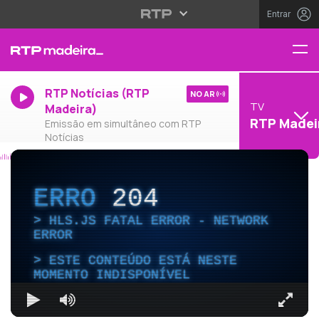
Entrar
RTP Notícias (RTP
NO AR
TV
Madeira)
RTP Madei
Emissão em simultâneo com RTP
Notícias
ERRO
204
HLS.JS FATAL ERROR - NETWORK
ERROR
ESTE CONTEÚDO ESTÁ NESTE
MOMENTO INDISPONÍVEL