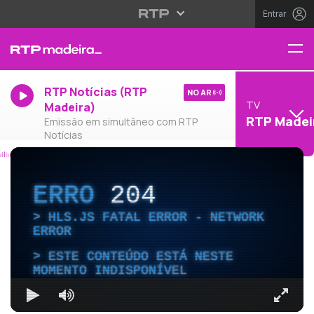
Entrar
RTP Notícias (RTP
NO AR
TV
Madeira)
RTP Madei
Emissão em simultâneo com RTP
Notícias
ERRO
204
HLS.JS FATAL ERROR - NETWORK
ERROR
ESTE CONTEÚDO ESTÁ NESTE
MOMENTO INDISPONÍVEL