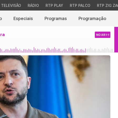
TELEVISÃO
RÁDIO
RTP PLAY
RTP PALCO
RTP ZIG ZA
o
Especiais
Programas
Programação
ira
NO AR