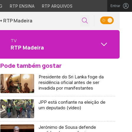
G
RTP ENSINA
RTP ARQUIVOS
Entrar
+ RTP Madeira
TV
RTP Madeira
Pode também gostar
Presidente do Sri Lanka foge da
residência oficial antes de ser
invadida por manifestantes
JPP está confiante na eleição de
um deputado (vídeo)
Jerónimo de Sousa defende