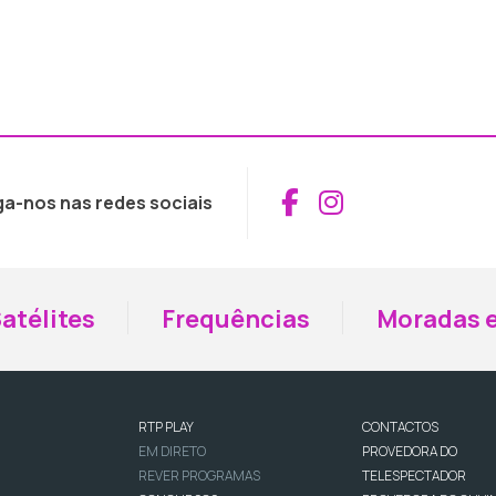
Aceder ao Fac
Aceder ao I
ga-nos nas redes sociais
atélites
Frequências
Moradas e
RTP PLAY
CONTACTOS
EM DIRETO
PROVEDORA DO
REVER PROGRAMAS
TELESPECTADOR