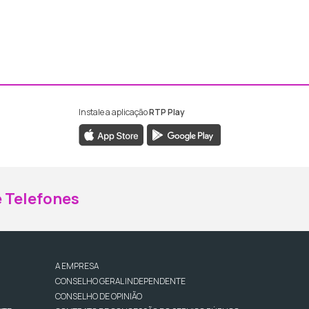
Instale a aplicação
RTP Play
ebook da RTP Madeira
nstagram da RTP Madeira
 Telefones
A EMPRESA
CONSELHO GERAL INDEPENDENTE
CONSELHO DE OPINIÃO