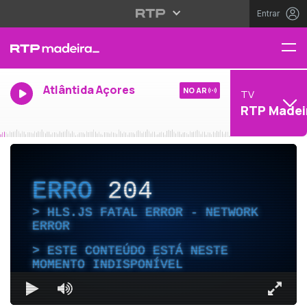
Entrar
Atlântida Açores
NO AR
TV
RTP Madei
ERRO
204
HLS.JS FATAL ERROR - NETWORK
ERROR
ESTE CONTEÚDO ESTÁ NESTE
MOMENTO INDISPONÍVEL