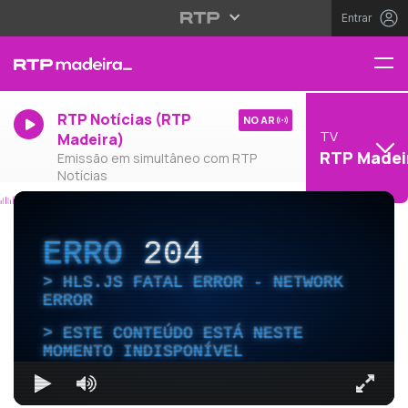
Entrar
RTP Notícias (RTP
NO AR
TV
Madeira)
RTP Madei
Emissão em simultâneo com RTP
Notícias
ERRO
204
HLS.JS FATAL ERROR - NETWORK
ERROR
ESTE CONTEÚDO ESTÁ NESTE
MOMENTO INDISPONÍVEL