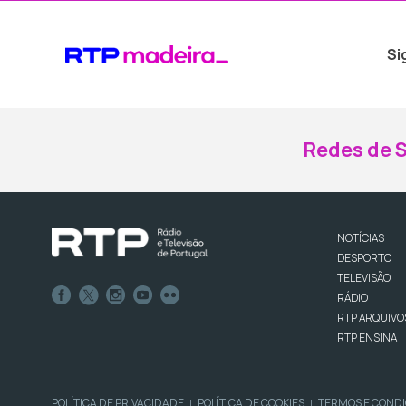
Si
Redes de S
NOTÍCIAS
DESPORTO
TELEVISÃO
RÁDIO
RTP ARQUIVO
RTP ENSINA
POLÍTICA DE PRIVACIDADE
POLÍTICA DE COOKIES
TERMOS E COND
|
|