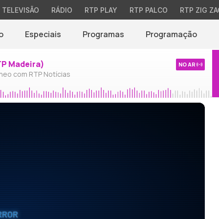
TELEVISÃO
RÁDIO
RTP PLAY
RTP PALCO
RTP ZIG ZA
o
Especiais
Programas
Programação
TP Madeira)
NO AR
neo com RTP Notícias
RROR