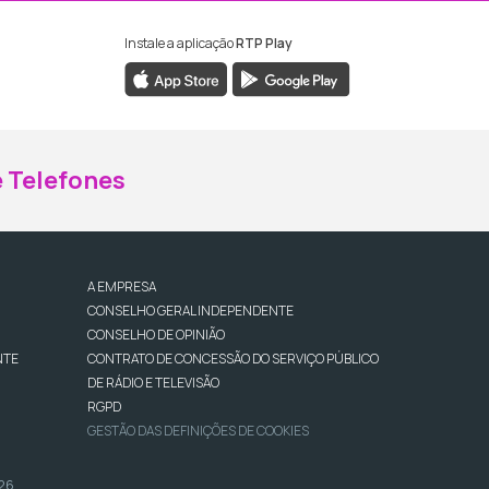
Instale a aplicação
RTP Play
ebook da RTP Madeira
nstagram da RTP Madeira
 Telefones
A EMPRESA
CONSELHO GERAL INDEPENDENTE
CONSELHO DE OPINIÃO
NTE
CONTRATO DE CONCESSÃO DO SERVIÇO PÚBLICO
DE RÁDIO E TELEVISÃO
RGPD
GESTÃO DAS DEFINIÇÕES DE COOKIES
026