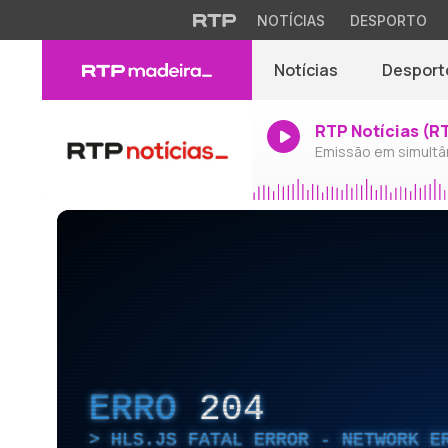
NOTÍCIAS
DESPORTO
Notícias
Desport
RTP Notícias (R
Emissão em simultâ
ERRO
204
HLS.JS FATAL ERROR - NETWORK E