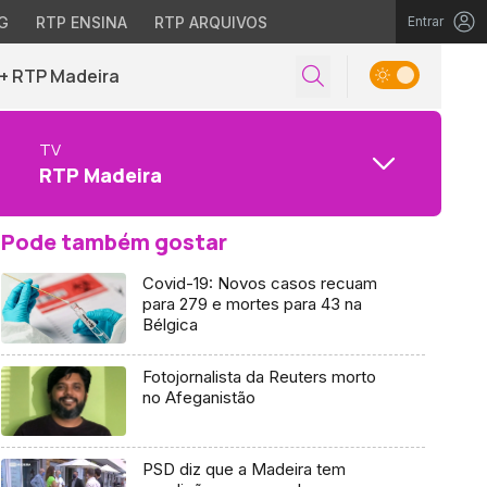
G
RTP ENSINA
RTP ARQUIVOS
Entrar
+ RTP Madeira
TV
RTP Madeira
Pode também gostar
Covid-19: Novos casos recuam
para 279 e mortes para 43 na
Bélgica
Fotojornalista da Reuters morto
no Afeganistão
PSD diz que a Madeira tem