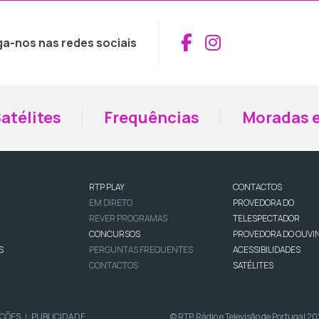
Aceder ao Fac
Aceder ao I
ga-nos nas redes sociais
atélites
Frequências
Moradas e
RTP PLAY
CONTACTOS
EM DIRETO
PROVEDORA DO
REVER PROGRAMAS
TELESPECTADOR
CONCURSOS
PROVEDORA DO OUVI
S
PERGUNTAS FREQUENTES
ACESSIBILIDADES
CONTACTOS
SATÉLITES
IÇÕES
PUBLICIDADE
© RTP, Rádio e Televisão de Portugal 2
|