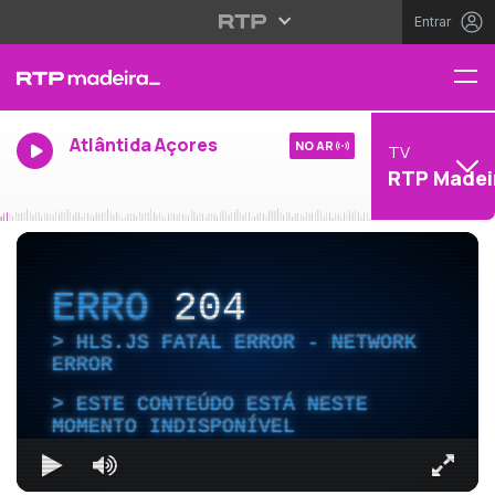
Entrar
Atlântida Açores
NO AR
TV
RTP Madei
ERRO
204
HLS.JS FATAL ERROR - NETWORK
ERROR
ESTE CONTEÚDO ESTÁ NESTE
MOMENTO INDISPONÍVEL