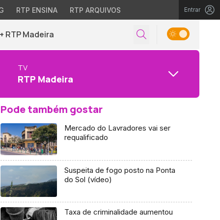
G
RTP ENSINA
RTP ARQUIVOS
Entrar
+ RTP Madeira
TV
RTP Madeira
Pode também gostar
Mercado do Lavradores vai ser
requalificado
Suspeita de fogo posto na Ponta
do Sol (vídeo)
Taxa de criminalidade aumentou