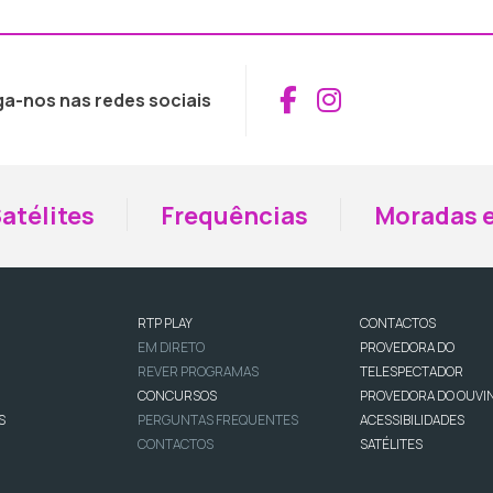
Aceder ao Fac
Aceder ao I
ga-nos nas redes sociais
atélites
Frequências
Moradas e
RTP PLAY
CONTACTOS
EM DIRETO
PROVEDORA DO
REVER PROGRAMAS
TELESPECTADOR
CONCURSOS
PROVEDORA DO OUVI
S
PERGUNTAS FREQUENTES
ACESSIBILIDADES
CONTACTOS
SATÉLITES