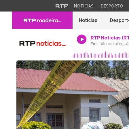
NOTÍCIAS
DESPORTO
Notícias
Desport
RTP Notícias (R
Emissão em simultâ