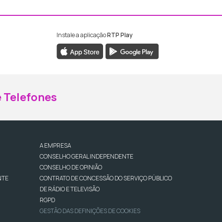
Instale a aplicação
RTP Play
ebook da RTP Madeira
nstagram da RTP Madeira
 Telefones
A EMPRESA
CONSELHO GERAL INDEPENDENTE
CONSELHO DE OPINIÃO
NTE
CONTRATO DE CONCESSÃO DO SERVIÇO PÚBLICO
DE RÁDIO E TELEVISÃO
RGPD
GESTÃO DAS DEFINIÇÕES DE COOKIES