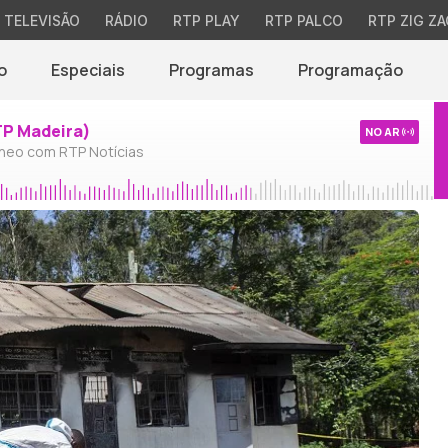
TELEVISÃO
RÁDIO
RTP PLAY
RTP PALCO
RTP ZIG ZA
o
Especiais
Programas
Programação
TP Madeira)
NO AR
neo com RTP Notícias