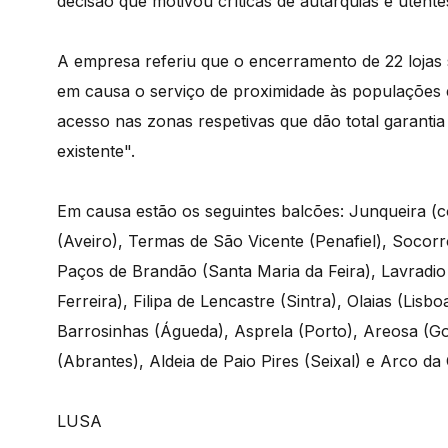
decisão que motivou críticas de autarquias e utente
A empresa referiu que o encerramento de 22 lojas s
em causa o serviço de proximidade às populações 
acesso nas zonas respetivas que dão total garanti
existente".
Em causa estão os seguintes balcões: Junqueira (c
(Aveiro), Termas de São Vicente (Penafiel), Socorr
Paços de Brandão (Santa Maria da Feira), Lavradio
Ferreira), Filipa de Lencastre (Sintra), Olaias (Lis
Barrosinhas (Águeda), Asprela (Porto), Areosa (Gon
(Abrantes), Aldeia de Paio Pires (Seixal) e Arco da
LUSA