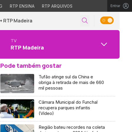
G
RTP ENSINA
RTP ARQUIVOS
Entrar
+ RTP Madeira
TV
RTP Madeira
Pode também gostar
Tufão atinge sul da China e
obriga à retirada de mais de 660
mil pessoas
Câmara Municipal do Funchal
recupera parques infantis
(Vídeo)
Região bateu recordes na coleta