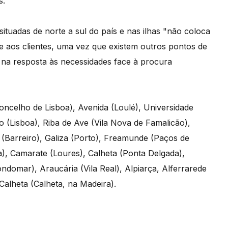
s.
ituadas de norte a sul do país e nas ilhas "não coloca
e aos clientes, uma vez que existem outros pontos de
a na resposta às necessidades face à procura
oncelho de Lisboa), Avenida (Loulé), Universidade
o (Lisboa), Riba de Ave (Vila Nova de Famalicão),
 (Barreiro), Galiza (Porto), Freamunde (Paços de
boa), Camarate (Loures), Calheta (Ponta Delgada),
domar), Araucária (Vila Real), Alpiarça, Alferrarede
 Calheta (Calheta, na Madeira).