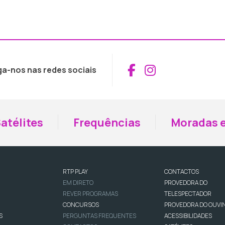
Aceder ao Fac
Aceder ao I
ga-nos nas redes sociais
atélites
Frequências
Moradas e
RTP PLAY
CONTACTOS
EM DIRETO
PROVEDORA DO
REVER PROGRAMAS
TELESPECTADOR
CONCURSOS
PROVEDORA DO OUVI
S
PERGUNTAS FREQUENTES
ACESSIBILIDADES