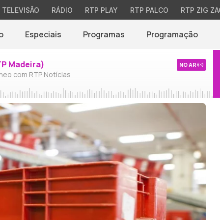
TELEVISÃO
RÁDIO
RTP PLAY
RTP PALCO
RTP ZIG ZA
o
Especiais
Programas
Programação
TP Madeira)
NO AR
neo com RTP Notícias