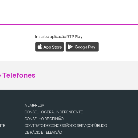
Instale a aplicação
RTP Play
ebook da RTP Madeira
nstagram da RTP Madeira
 Telefones
A EMPRESA
CONSELHO GERAL INDEPENDENTE
CONSELHO DE OPINIÃO
NTE
CONTRATO DE CONCESSÃO DO SERVIÇO PÚBLICO
DE RÁDIO E TELEVISÃO