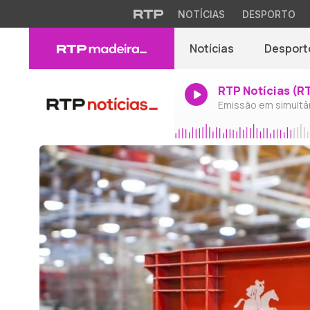
NOTÍCIAS
DESPORTO
Notícias
Desport
RTP Notícias (R
Emissão em simultâ