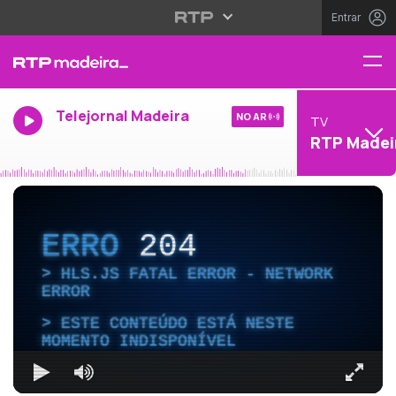
Entrar
Telejornal Madeira
NO AR
TV
RTP Madei
ERRO
204
HLS.JS FATAL ERROR - NETWORK
ERROR
ESTE CONTEÚDO ESTÁ NESTE
MOMENTO INDISPONÍVEL