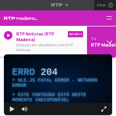
Entrar
RTP Notícias (RTP
NO AR
TV
Madeira)
RTP Madei
Emissão em simultâneo com RTP
Notícias
ERRO
204
HLS.JS FATAL ERROR - NETWORK
ERROR
ESTE CONTEÚDO ESTÁ NESTE
MOMENTO INDISPONÍVEL