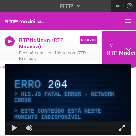
Entrar
RTP Notícias (RTP
NO AR
TV
Madeira)
RTP Madei
Emissão em simultâneo com RTP
Notícias
ERRO
204
HLS.JS FATAL ERROR - NETWORK
ERROR
ESTE CONTEÚDO ESTÁ NESTE
MOMENTO INDISPONÍVEL