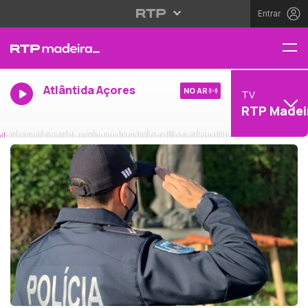
Entrar
Atlântida Açores
NO AR
TV
RTP Madei