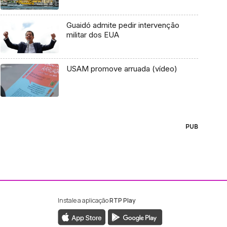
Guaidó admite pedir intervenção
militar dos EUA
USAM promove arruada (vídeo)
PUB
Instale a aplicação
RTP Play
ebook da RTP Madeira
nstagram da RTP Madeira