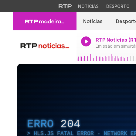
NOTÍCIAS
DESPORTO
Notícias
Desport
RTP Notícias (R
Emissão em simultâ
ERRO
204
HLS.JS FATAL ERROR - NETWORK E