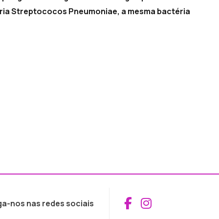
téria Streptococos Pneumoniae, a mesma bactéria
Aceder ao Fac
Aceder ao I
ga-nos nas redes sociais