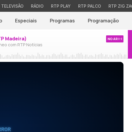
TELEVISÃO
RÁDIO
RTP PLAY
RTP PALCO
RTP ZIG ZA
o
Especiais
Programas
Programação
TP Madeira)
NO AR
neo com RTP Notícias
RROR