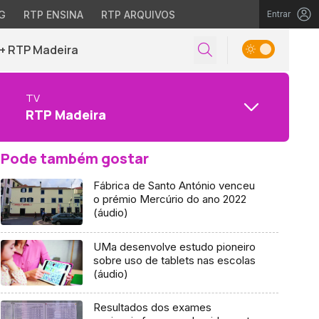
G
RTP ENSINA
RTP ARQUIVOS
Entrar
+ RTP Madeira
TV
RTP Madeira
Pode também gostar
Fábrica de Santo António venceu
o prémio Mercúrio do ano 2022
(áudio)
UMa desenvolve estudo pioneiro
sobre uso de tablets nas escolas
(áudio)
Resultados dos exames