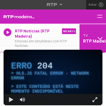
Entrar
RTP Notícias (RTP
NO AR
TV
Madeira)
RTP Madei
Emissão em simultâneo com RTP
Notícias
ERRO
204
HLS.JS FATAL ERROR - NETWORK
ERROR
ESTE CONTEÚDO ESTÁ NESTE
MOMENTO INDISPONÍVEL