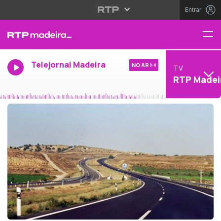
Entrar
Telejornal Madeira
NO AR
TV
RTP Madei