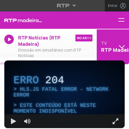
Entrar
RTP Notícias (RTP
NO AR
TV
Madeira)
RTP Madei
Emissão em simultâneo com RTP
Notícias
ERRO
204
HLS.JS FATAL ERROR - NETWORK
ERROR
ESTE CONTEÚDO ESTÁ NESTE
MOMENTO INDISPONÍVEL