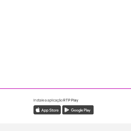
Instale a aplicação
RTP Play
ebook da RTP Madeira
nstagram da RTP Madeira