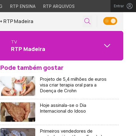
G
RTP ENSINA
RTP ARQUIVOS
Entrar
+ RTP Madeira
TV
RTP Madeira
Pode também gostar
Projeto de 5,4 milhões de euros
visa criar terapia oral para a
Doença de Crohn
Hoje assinala-se o Dia
Internacional do Idoso
Primeiros vendedores de