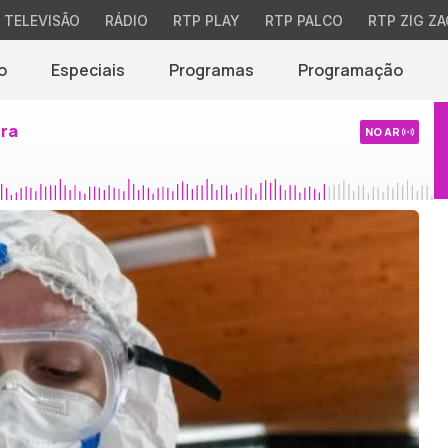
TELEVISÃO
RÁDIO
RTP PLAY
RTP PALCO
RTP ZIG ZA
o
Especiais
Programas
Programação
ira
NO AR