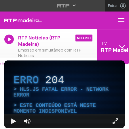
Entrar
RTP Notícias (RTP
NO AR
TV
Madeira)
RTP Madei
Emissão em simultâneo com RTP
Notícias
ERRO
204
HLS.JS FATAL ERROR - NETWORK
ERROR
ESTE CONTEÚDO ESTÁ NESTE
MOMENTO INDISPONÍVEL