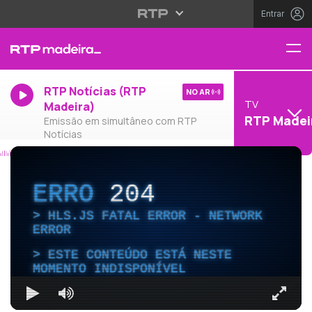
Entrar
RTP Notícias (RTP
NO AR
TV
Madeira)
RTP Madei
Emissão em simultâneo com RTP
Notícias
ERRO
204
HLS.JS FATAL ERROR - NETWORK
ERROR
ESTE CONTEÚDO ESTÁ NESTE
MOMENTO INDISPONÍVEL