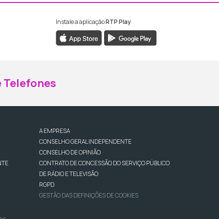
Instale a aplicação
RTP Play
ebook da RTP Madeira
nstagram da RTP Madeira
 Telefones
A EMPRESA
CONSELHO GERAL INDEPENDENTE
CONSELHO DE OPINIÃO
NTE
CONTRATO DE CONCESSÃO DO SERVIÇO PÚBLICO
DE RÁDIO E TELEVISÃO
RGPD
GESTÃO DAS DEFINIÇÕES DE COOKIES