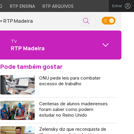
G
RTP ENSINA
RTP ARQUIVOS
Entrar
+ RTP Madeira
TV
RTP Madeira
Pode também gostar
ONU pede leis para combater
excesso de trabalho
Centenas de alunos madeirenses
foram saber como podem
estudar no Reino Unido
Zelensky diz que reconquista de