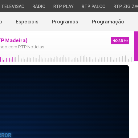
TELEVISÃO
RÁDIO
RTP PLAY
RTP PALCO
RTP ZIG ZA
o
Especiais
Programas
Programação
TP Madeira)
NO AR
neo com RTP Notícias
RROR