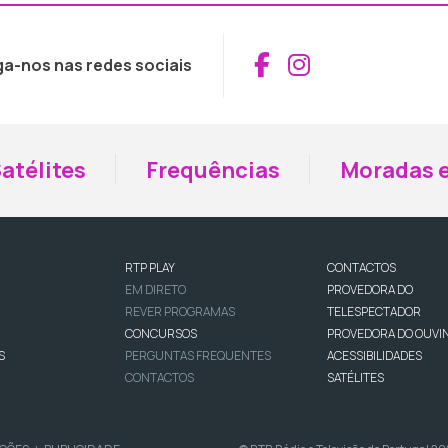
Aceder ao Fac
Aceder ao I
ga-nos nas redes sociais
atélites
Frequências
Moradas e
RTP PLAY
CONTACTOS
EM DIRETO
PROVEDORA DO
REVER PROGRAMAS
TELESPECTADOR
CONCURSOS
PROVEDORA DO OUVI
S
PERGUNTAS FREQUENTES
ACESSIBILIDADES
CONTACTOS
SATÉLITES