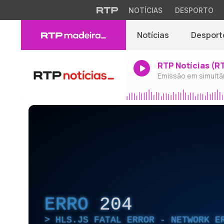
NOTÍCIAS
DESPORTO
Notícias
Desport
RTP Notícias (R
Emissão em simultâ
ERRO
204
HLS.JS FATAL ERROR - NETWORK E