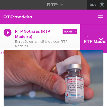
Entrar
RTP Notícias (RTP
NO AR
TV
Madeira)
RTP Madei
Emissão em simultâneo com RTP
Notícias