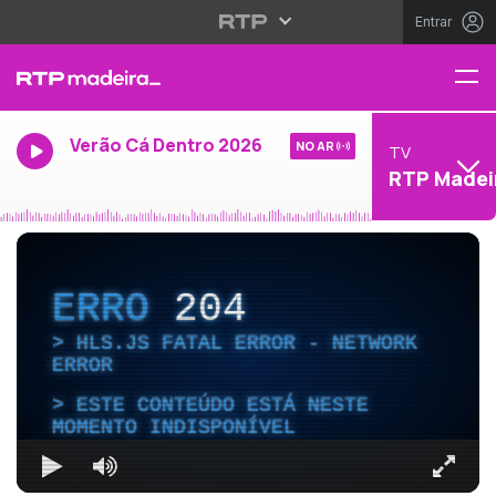
Entrar
Verão Cá Dentro 2026
NO AR
TV
RTP Madei
ERRO
204
HLS.JS FATAL ERROR - NETWORK
ERROR
ESTE CONTEÚDO ESTÁ NESTE
MOMENTO INDISPONÍVEL