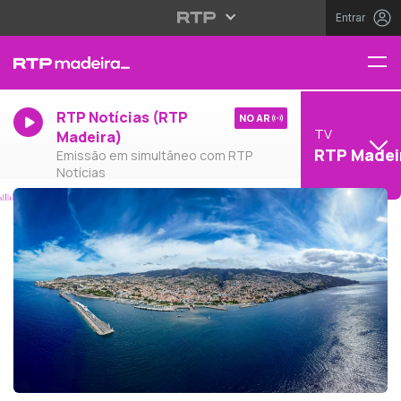
Entrar
RTP Notícias (RTP
NO AR
TV
Madeira)
RTP Madei
Emissão em simultâneo com RTP
Notícias