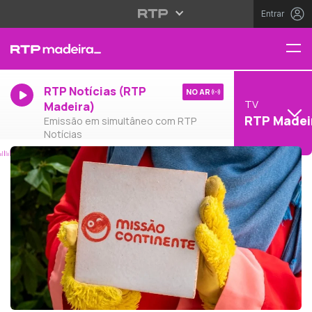
Entrar
RTP Notícias (RTP
NO AR
TV
Madeira)
RTP Madei
Emissão em simultâneo com RTP
Notícias