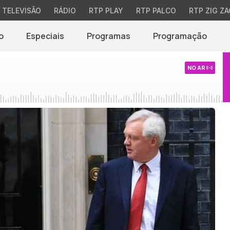
TELEVISÃO
RÁDIO
RTP PLAY
RTP PALCO
RTP ZIG ZA
o
Especiais
Programas
Programação
NO AR