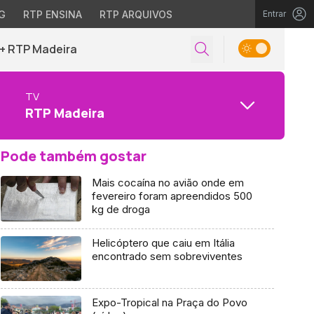
G
RTP ENSINA
RTP ARQUIVOS
Entrar
+ RTP Madeira
TV
RTP Madeira
Pode também gostar
Mais cocaína no avião onde em
fevereiro foram apreendidos 500
kg de droga
Helicóptero que caiu em Itália
encontrado sem sobreviventes
Expo-Tropical na Praça do Povo