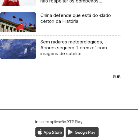
não respeitar os bombeiros
(áudio)
China defende que está do «lado
certo» da História
Sem radares meteorológicos,
Açores seguem `Lorenzo` com
imagens de satélite
PUB
Instale a aplicação
RTP Play
ebook da RTP Madeira
nstagram da RTP Madeira