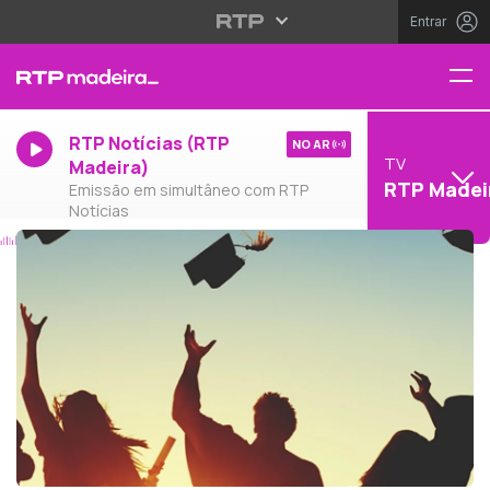
Entrar
RTP Notícias (RTP
NO AR
TV
Madeira)
RTP Madei
Emissão em simultâneo com RTP
Notícias