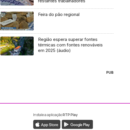
restantes trabalhadores
Feira do pão regional
Região espera superar fontes
térmicas com fontes renováveis
em 2025 (áudio)
PUB
Instale a aplicação
RTP Play
ebook da RTP Madeira
nstagram da RTP Madeira