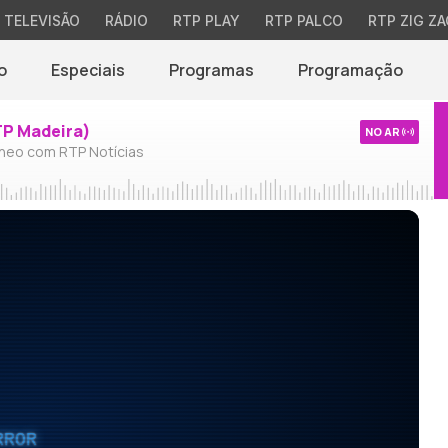
TELEVISÃO
RÁDIO
RTP PLAY
RTP PALCO
RTP ZIG ZA
o
Especiais
Programas
Programação
TP Madeira)
NO AR
neo com RTP Notícias
RROR