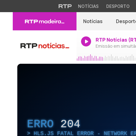
NOTÍCIAS
DESPORTO
Notícias
Desport
RTP Notícias (R
Emissão em simultâ
ERRO
204
HLS.JS FATAL ERROR - NETWORK E