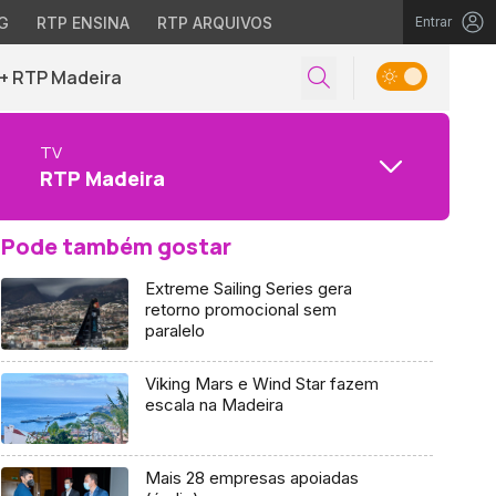
G
RTP ENSINA
RTP ARQUIVOS
Entrar
+ RTP Madeira
TV
RTP Madeira
Pode também gostar
Extreme Sailing Series gera
retorno promocional sem
paralelo
Viking Mars e Wind Star fazem
escala na Madeira
Mais 28 empresas apoiadas