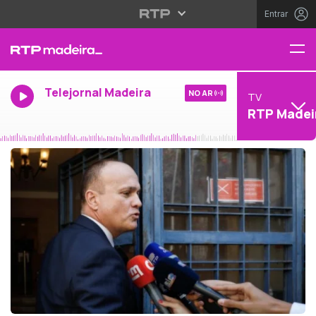
Entrar
Telejornal Madeira
NO AR
TV
RTP Madei