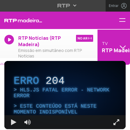
Entrar
RTP Notícias (RTP
NO AR
TV
Madeira)
RTP Madei
Emissão em simultâneo com RTP
Notícias
ERRO
204
HLS.JS FATAL ERROR - NETWORK
ERROR
ESTE CONTEÚDO ESTÁ NESTE
MOMENTO INDISPONÍVEL